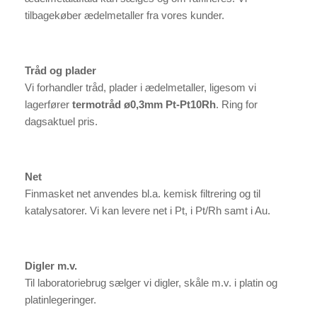
tilbagekøber ædelmetaller fra vores kunder.
Tråd og plader
Vi forhandler tråd, plader i ædelmetaller, ligesom vi
lagerfører
termotråd ø0,3mm Pt-Pt10Rh
. Ring for
dagsaktuel pris.
Net
Finmasket net anvendes bl.a. kemisk filtrering og til
katalysatorer. Vi kan levere net i Pt, i Pt/Rh samt i Au.
Digler m.v.
Til laboratoriebrug sælger vi digler, skåle m.v. i platin og
platinlegeringer.