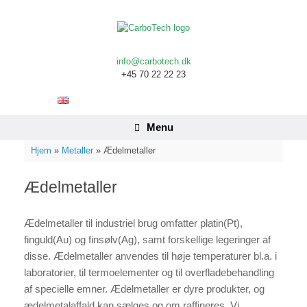
Gå
til
indhold
info@carbotech.dk
+45 70 22 22 23
Menu
Hjem
»
Metaller
»
Ædelmetaller
Ædelmetaller
Ædelmetaller til industriel brug omfatter platin(Pt),
finguld(Au) og finsølv(Ag), samt forskellige legeringer af
disse. Ædelmetaller anvendes til høje temperaturer bl.a. i
laboratorier, til termoelementer og til overfladebehandling
af specielle emner. Ædelmetaller er dyre produkter, og
ædelmetalaffald kan sælges og om raffineres. Vi