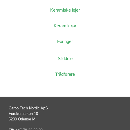
Keramiske lejer
Keramik rør
Foringer
Sliddele
Trådførere
Carbo Tech Nordic ApS
Forskerparken 10
5230 Odense M