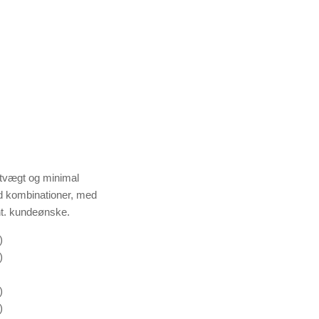
etvægt og minimal
d kombinationer, med
ht. kundeønske.
)
)
)
)